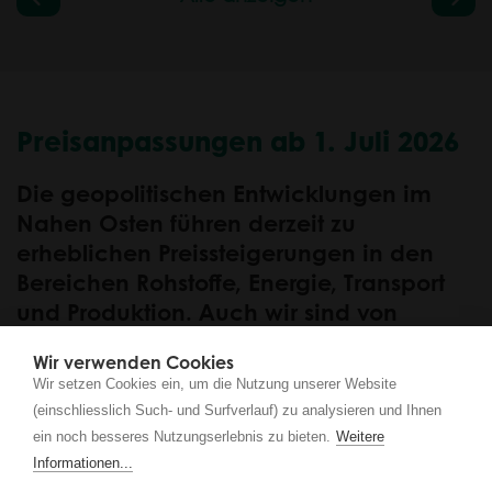
Preisanpassungen ab 1. Juli 2026
Die geopolitischen Entwicklungen im
Nahen Osten führen derzeit zu
erheblichen Preissteigerungen in den
Bereichen Rohstoffe, Energie, Transport
und Produktion. Auch wir sind von
diesen Veränderungen betroffen,
Wir verwenden Cookies
insbesondere bei der Beschaffung von
Wir setzen Cookies ein, um die Nutzung unserer Website
Materialien sowie Herstellung und
(einschliesslich Such- und Surfverlauf) zu analysieren und Ihnen
Logistik unserer Produkte.
ein noch besseres Nutzungserlebnis zu bieten.
Weitere
Informationen...
Um diese Entwicklung wirtschaftlich